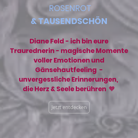
ROSENROT
& TAUSENDSCHÖN
Diane Feld - ich bin eure
Traurednerin - magische Momente
voller Emotionen und
Gänsehautfeeling -
unvergessliche Erinnerungen,
die Herz & Seele berühren
🧡
Jetzt entdecken